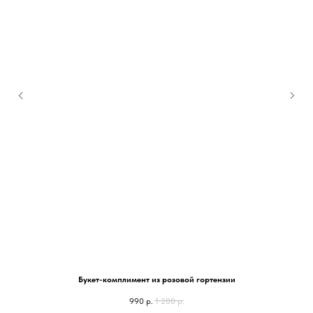
Букет-комплимент из розовой гортензии
990
р.
1 200
р.