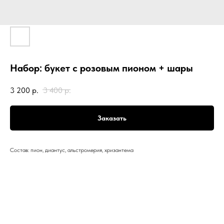
Набор: букет с розовым пионом + шары
3 200
р.
3 400
р.
Заказать
Состав: пион, диантус, альстромерия, хризантема