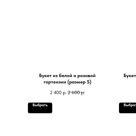
Букет из белой и розовой
Букет
гортензии (размер S)
2 400
р.
2 600
р.
Выбрать
Выбра