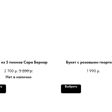
 из 5 пионов Сара Бернар
Букет с розовыми георг
2 700
р.
3 200
р.
1 990
р.
Нет в наличии
ть
Выбрать