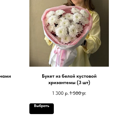
инами
Букет из белой кустовой
хризантемы (3 шт)
1 300
р.
1 500
р.
Выбрать