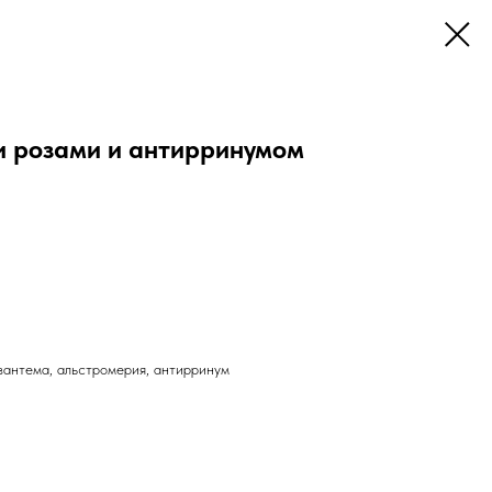
ми розами и антирринумом
зантема, альстромерия, антирринум